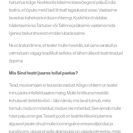
harjumus külge. Keskkoolis käisime klassiõega nii palju Endla
teatris, et lõpuks meid lasti lihtsalt tagauksest sisse. Vaatasime
lavastusi kaheksa korda ja rohkemgi. Kuskil kord nädalas
hääletasime ka Tartusse või Tallinna ja läksime vaatama mida
iganes taskuraha eest endale lubada saime.
Nii et äratundmine, et teater mulle meeldib, tuli üsna varakult ja
valmistusin vägagi teadlikult selleks, et lähen ülikooli teatriteadust
õppima.
Mis Sind teatri juures tollal paelus?
Tead, ma siiamaani ei tea seda vastust. Kõige rohkem on teater
minu jaoks intellektuaalne mäng. Mulle kriitikuna meeldib
kohutavalt detektiivitöö – läbi närida, mis laval toimub, miks
toimub, mida on mõeldud, mida ei ole mõeldud. See annab mulle
hästi palju energiat. Teiselt poolt on teatrikriitika kirjutamine
algusest peale olnud mulle loominguline eneseväljendus ja
kunstivorm, olgugi et selle algimpulss on väga konkreetne, mida