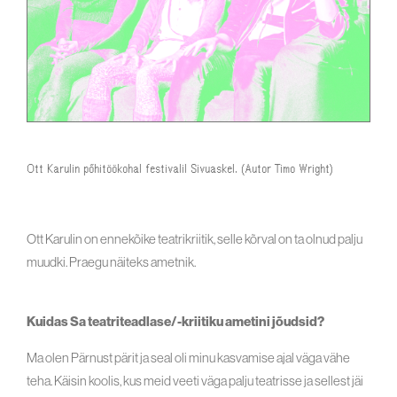
Ott Karulin põhitöökohal festivalil Sivuaskel. (Autor Timo Wright)
Ott Karulin on ennekõike teatrikriitik, selle kõrval on ta olnud palju
muudki. Praegu näiteks ametnik.
Kuidas Sa teatriteadlase/-kriitiku ametini jõudsid?
Ma olen Pärnust pärit ja seal oli minu kasvamise ajal väga vähe
teha. Käisin koolis, kus meid veeti väga palju teatrisse ja sellest jäi