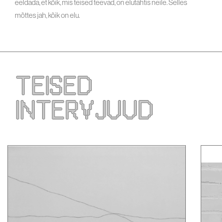
eeldada, et kõik, mis teised teevad, on elutähtis neile. Selles
mõttes jah, kõik on elu.
TEISED
INTERVJUUD