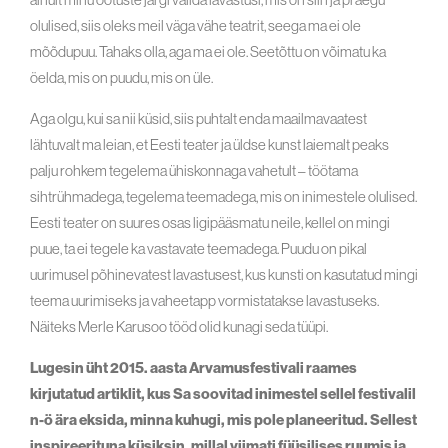
olulised, siis oleks meil väga vähe teatrit, seega ma ei ole
mõõdupuu. Tahaks olla, aga ma ei ole. Seetõttu on võimatu ka
öelda, mis on puudu, mis on üle.
Aga olgu, kui sa nii küsid, siis puhtalt enda maailmavaatest
lähtuvalt ma leian, et Eesti teater ja üldse kunst laiemalt peaks
palju rohkem tegelema ühiskonnaga vahetult – töötama
sihtrühmadega, tegelema teemadega, mis on inimestele olulised.
Eesti teater on suures osas ligipääsmatu neile, kellel on mingi
puue, ta ei tegele ka vastavate teemadega. Puudu on pikal
uurimusel põhinevatest lavastusest, kus kunsti on kasutatud mingi
teema uurimiseks ja vaheetapp vormistatakse lavastuseks.
Näiteks Merle Karusoo tööd olid kunagi seda tüüpi.
Lugesin üht 2015. aasta Arvamusfestivali raames
kirjutatud artiklit, kus Sa soovitad inimestel sellel festivalil
n-ö ära eksida, minna kuhugi, mis pole planeeritud. Sellest
inspireerituna küsiksin, millal viimati füüsilises ruumis ja