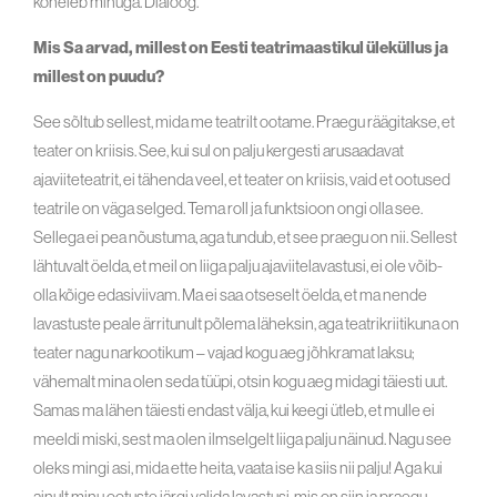
kõneleb minuga. Dialoog.
Mis Sa arvad, millest on Eesti teatrimaastikul üleküllus ja
millest on puudu?
See sõltub sellest, mida me teatrilt ootame. Praegu räägitakse, et
teater on kriisis. See, kui sul on palju kergesti arusaadavat
ajaviiteteatrit, ei tähenda veel, et teater on kriisis, vaid et ootused
teatrile on väga selged. Tema roll ja funktsioon ongi olla see.
Sellega ei pea nõustuma, aga tundub, et see praegu on nii. Sellest
lähtuvalt öelda, et meil on liiga palju ajaviitelavastusi, ei ole võib-
olla kõige edasiviivam. Ma ei saa otseselt öelda, et ma nende
lavastuste peale ärritunult põlema läheksin, aga teatrikriitikuna on
teater nagu narkootikum – vajad kogu aeg jõhkramat laksu;
vähemalt mina olen seda tüüpi, otsin kogu aeg midagi täiesti uut.
Samas ma lähen täiesti endast välja, kui keegi ütleb, et mulle ei
meeldi miski, sest ma olen ilmselgelt liiga palju näinud. Nagu see
oleks mingi asi, mida ette heita, vaata ise ka siis nii palju! Aga kui
ainult minu ootuste järgi valida lavastusi, mis on siin ja praegu