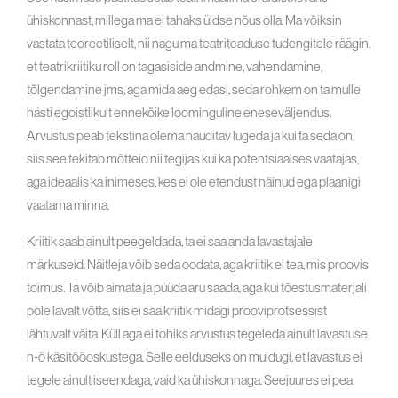
ühiskonnast, millega ma ei tahaks üldse nõus olla. Ma võiksin
vastata teoreetiliselt, nii nagu ma teatriteaduse tudengitele räägin,
et teatrikriitiku roll on tagasiside andmine, vahendamine,
tõlgendamine jms, aga mida aeg edasi, seda rohkem on ta mulle
hästi egoistlikult ennekõike loominguline eneseväljendus.
Arvustus peab tekstina olema nauditav lugeda ja kui ta seda on,
siis see tekitab mõtteid nii tegijas kui ka potentsiaalses vaatajas,
aga ideaalis ka inimeses, kes ei ole etendust näinud ega plaanigi
vaatama minna.
Kriitik saab ainult peegeldada, ta ei saa anda lavastajale
märkuseid. Näitleja võib seda oodata, aga kriitik ei tea, mis proovis
toimus. Ta võib aimata ja püüda aru saada, aga kui tõestusmaterjali
pole lavalt võtta, siis ei saa kriitik midagi prooviprotsessist
lähtuvalt väita. Küll aga ei tohiks arvustus tegeleda ainult lavastuse
n-ö käsitööoskustega. Selle eelduseks on muidugi, et lavastus ei
tegele ainult iseendaga, vaid ka ühiskonnaga. Seejuures ei pea