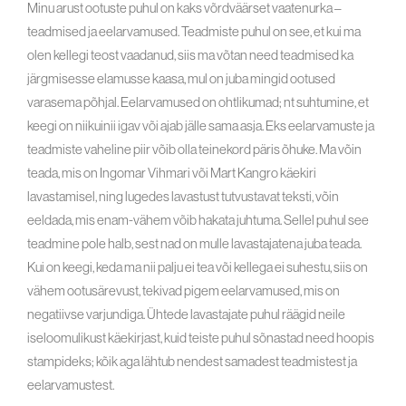
Minu arust ootuste puhul on kaks võrdväärset vaatenurka –
teadmised ja eelarvamused. Teadmiste puhul on see, et kui ma
olen kellegi teost vaadanud, siis ma võtan need teadmised ka
järgmisesse elamusse kaasa, mul on juba mingid ootused
varasema põhjal. Eelarvamused on ohtlikumad; nt suhtumine, et
keegi on niikuinii igav või ajab jälle sama asja. Eks eelarvamuste ja
teadmiste vaheline piir võib olla teinekord päris õhuke. Ma võin
teada, mis on Ingomar Vihmari või Mart Kangro käekiri
lavastamisel, ning lugedes lavastust tutvustavat teksti, võin
eeldada, mis enam-vähem võib hakata juhtuma. Sellel puhul see
teadmine pole halb, sest nad on mulle lavastajatena juba teada.
Kui on keegi, keda ma nii palju ei tea või kellega ei suhestu, siis on
vähem ootusärevust, tekivad pigem eelarvamused, mis on
negatiivse varjundiga. Ühtede lavastajate puhul räägid neile
iseloomulikust käekirjast, kuid teiste puhul sõnastad need hoopis
stampideks; kõik aga lähtub nendest samadest teadmistest ja
eelarvamustest.