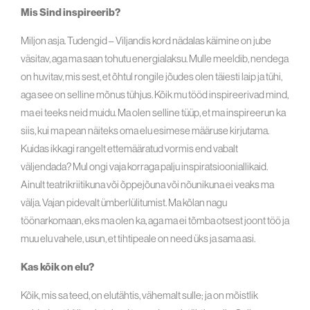
Mis Sind inspireerib?
Miljon asja. Tudengid – Viljandis kord nädalas käimine on jube
väsitav, aga ma saan tohutu energialaksu. Mulle meeldib, nendega
on huvitav, mis sest, et õhtul rongile jõudes olen täiesti laip ja tühi,
aga see on selline mõnus tühjus. Kõik mu tööd inspireerivad mind,
ma ei teeks neid muidu. Ma olen selline tüüp, et ma inspireerun ka
siis, kui ma pean näiteks oma elu esimese määruse kirjutama.
Kuidas ikkagi rangelt ettemääratud vormis end vabalt
väljendada? Mul ongi vaja korraga palju inspiratsiooniallikaid.
Ainult teatrikriitikuna või õppejõuna või nõunikuna ei veaks ma
välja. Vajan pidevalt ümberlülitumist. Ma kõlan nagu
töönarkomaan, eks ma olen ka, aga ma ei tõmba otsest joont töö ja
muu elu vahele, usun, et tihtipeale on need üks ja sama asi.
Kas kõik on elu?
Kõik, mis sa teed, on elutähtis, vähemalt sulle; ja on mõistlik