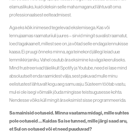
elamuslikuks, kuid oleksin selle maha maganud lähtuvalt oma
professionaalsest eelteadmisest.
Aga eks kõik inimesed tegelevad ekslemisega. Kas või
lennujaamas raamaturiiuli juures – sirvid mingit suvalist raamatut,
loed tagakaanelt, millest see on, ja võtad selle endaga lennukisse
kaasa. Ei pruugi õnneks minna, aga teinekord jällegi leiad uue
lemmikkirjaniku. Vahel osutub ära eksimine ka väga keeruliseks.
Mind frustreerivad täielikult Spotify ja Youtube, need ei lase mind
absoluutselt enda raamidest välja, sest pakuvad mulle minu
eelistustest lähtuvalt kogu aeg samu asju. Süsteem töötab vastu,
mul ei ole isegi võimalik jõuda mingisse teistsugusesse kohta.
Nendesse võiks küll mingit ära eksimist sisse programmeerida.
Sa mainisid ootuseid. Minna vaatama midagi, mille suhtes
pole ootuseid … Kuidas Sa ise tunned, mille järgi saad aru,
et Sul on ootused või et need puuduvad?