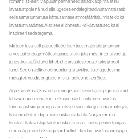
romantilist keelt. Ma püüan panna need asjad klappima, et kui
lavastust pole näinud, siis lugedes endalegi teadvustamata saab
selle sama tunnetuse kätte, sarnase atmosfääritaju, mis tekib ka
lavastust vaadates. Alati see ei õnnestu. Kõik lavastused ka ei
inspireeri seda tegema.
Ma teen tavaliselt palju eeltööd, loen taustmaterjale ja kannan
arvustust endaga mõttes kaasas, siis kirjutan hästi intensiivselt ja
järjest kokku. Üldjuhul läheb ühe arvustuse peale kaks ja pool
tundi. See on selline loomepalang ja tavaliselt üle lugedes ma
midagi ei muuda: ongi see, mis tuli, selles hetkes õige.
Aga kui sa küsid, kas mul on mingi kunstikreedo, siis pigem on mul
läbivad nõudmised, kontrollküsimused – miks see lavastus
toimub just siin ja praegu või miks on kasutatud just seda materjali,
kas see ütleb midagi meie ühiskonna kohta. Norija olen ma
kindlasti ka lavastaja käsitööoskuste osas – need peavad paigas
olema. Aga muidu ikka iga kord nullist – kuidas lavastus parasjagu