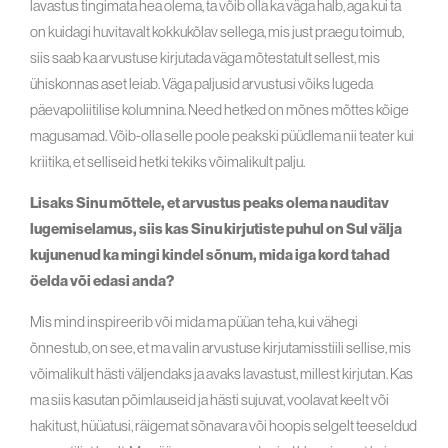
lavastus tingimata hea olema, ta võib olla ka väga halb, aga kui ta
on kuidagi huvitavalt kokkukõlav sellega, mis just praegu toimub,
siis saab ka arvustuse kirjutada väga mõtestatult sellest, mis
ühiskonnas aset leiab. Väga paljusid arvustusi võiks lugeda
päevapoliitilise kolumnina. Need hetked on mõnes mõttes kõige
magusamad. Võib-olla selle poole peakski püüdlema nii teater kui
kriitika, et selliseid hetki tekiks võimalikult palju.
Lisaks Sinu mõttele, et arvustus peaks olema nauditav
lugemiselamus, siis kas Sinu kirjutiste puhul on Sul välja
kujunenud ka mingi kindel sõnum, mida iga kord tahad
öelda või edasi anda?
Mis mind inspireerib või mida ma püüan teha, kui vähegi
õnnestub, on see, et ma valin arvustuse kirjutamisstiili sellise, mis
võimalikult hästi väljendaks ja avaks lavastust, millest kirjutan. Kas
ma siis kasutan põimlauseid ja hästi sujuvat, voolavat keelt või
hakitust, hüüatusi, räigemat sõnavara või hoopis selgelt teeseldud