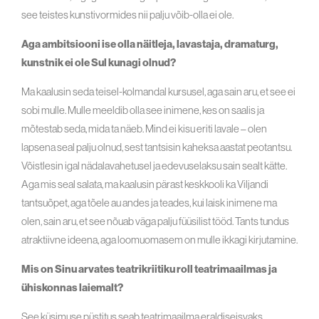
see teistes kunstivormides nii palju võib-olla ei ole.
Aga ambitsiooni ise olla näitleja, lavastaja, dramaturg,
kunstnik ei ole Sul kunagi olnud?
Ma kaalusin seda teisel-kolmandal kursusel, aga sain aru, et see ei
sobi mulle. Mulle meeldib olla see inimene, kes on saalis ja
mõtestab seda, mida ta näeb. Mind ei kisu eriti lavale – olen
lapsena seal palju olnud, sest tantsisin kaheksa aastat peotantsu.
Võistlesin igal nädalavahetusel ja edevuselaksu sain sealt kätte.
Aga mis seal salata, ma kaalusin pärast keskkooli ka Viljandi
tantsuõpet, aga tõele au andes ja teades, kui laisk inimene ma
olen, sain aru, et see nõuab väga palju füüsilist tööd. Tants tundus
atraktiivne ideena, aga loomuomasem on mulle ikkagi kirjutamine.
Mis on Sinu arvates teatrikriitiku roll teatrimaailmas ja
ühiskonnas laiemalt?
See küsimuse püstitus seab teatrimaailma eraldiseisvaks