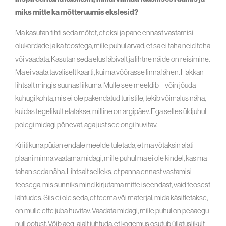
miks mitte ka mõtteruumis ekslesid?
Ma kasutan tihti seda mõtet, et eksi ja pane ennast vastamisi
olukordade ja ka teostega, mille puhul arvad, et sa ei taha neid teha
või vaadata. Kasutan seda elus läbivalt ja lihtne näide on reisimine.
Ma ei vaata tavaliselt kaarti, kui ma võõrasse linna lähen. Hakkan
lihtsalt mingis suunas liikuma. Mulle see meeldib – võin jõuda
kuhugi kohta, mis ei ole pakendatud turistile, tekib võimalus näha,
kuidas tegelikult elatakse, milline on argipäev. Ega selles üldjuhul
polegi midagi põnevat, aga just see ongi huvitav.
Kriitikuna püüan endale meelde tuletada, et ma võtaksin alati
plaani minna vaatama midagi, mille puhul ma ei ole kindel, kas ma
tahan seda näha. Lihtsalt selleks, et panna ennast vastamisi
teosega, mis sunniks mind kirjutama mitte iseendast, vaid teosest
lähtudes. Siis ei ole seda, et teema või materjal, mida käsitletakse,
on mulle ette juba huvitav. Vaadata midagi, mille puhul on peaaegu
null ootust. Võib aeg-ajalt juhtuda, et kogemus osutub üllatuslikult